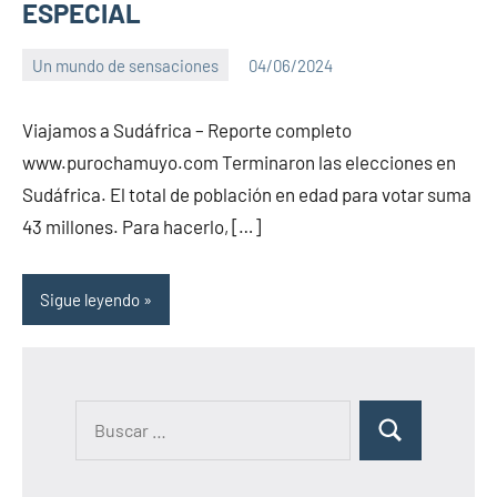
ESPECIAL
Un mundo de sensaciones
04/06/2024
PuroChamuyo
No
hay
Viajamos a Sudáfrica – Reporte completo
comentarios
www.purochamuyo.com Terminaron las elecciones en
Sudáfrica. El total de población en edad para votar suma
43 millones. Para hacerlo, […]
Sigue leyendo
B
B
u
u
s