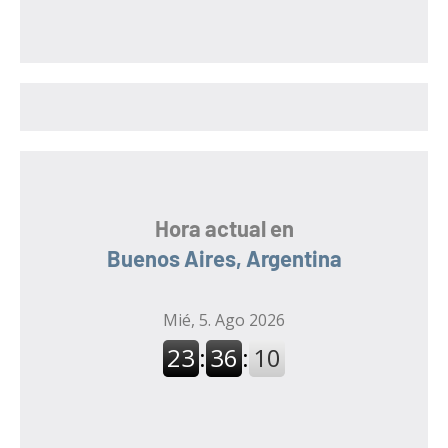
s
c
c
a
a
r
r
:
Hora actual en
Buenos Aires, Argentina