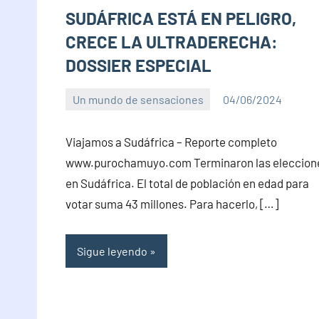
SUDÁFRICA ESTÁ EN PELIGRO,
CRECE LA ULTRADERECHA:
DOSSIER ESPECIAL
Un mundo de sensaciones
04/06/2024
PuroChamuyo
No
hay
Viajamos a Sudáfrica – Reporte completo
comentarios
www.purochamuyo.com Terminaron las eleccion
en Sudáfrica. El total de población en edad para
votar suma 43 millones. Para hacerlo, […]
Sigue leyendo