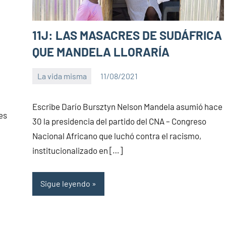
11J: LAS MASACRES DE SUDÁFRICA
QUE MANDELA LLORARÍA
La vida misma
11/08/2021
PuroChamuyo
No
hay
Escribe Darío Bursztyn Nelson Mandela asumió hace
comentarios
es
30 la presidencia del partido del CNA – Congreso
Nacional Africano que luchó contra el racismo,
institucionalizado en […]
Sigue leyendo