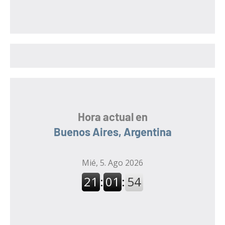
s
c
c
a
a
r
r
:
Hora actual en
Buenos Aires, Argentina