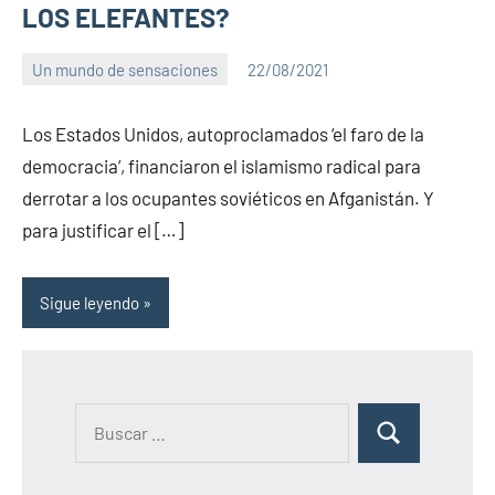
LOS ELEFANTES?
Un mundo de sensaciones
22/08/2021
PuroChamuyo
No
hay
Los Estados Unidos, autoproclamados ‘el faro de la
comentarios
democracia’, financiaron el islamismo radical para
derrotar a los ocupantes soviéticos en Afganistán. Y
para justificar el […]
Sigue leyendo
B
B
u
u
s