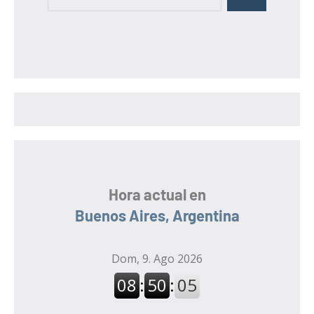
B
u
u
s
s
c
c
a
a
r
r
:
Hora actual en
Buenos Aires, Argentina