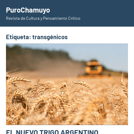
Saltar
PuroChamuyo
al
Revista de Cultura y Pensamiento Crítico
contenido
Etiqueta:
transgénicos
EL NUEVO TRIGO ARGENTINO