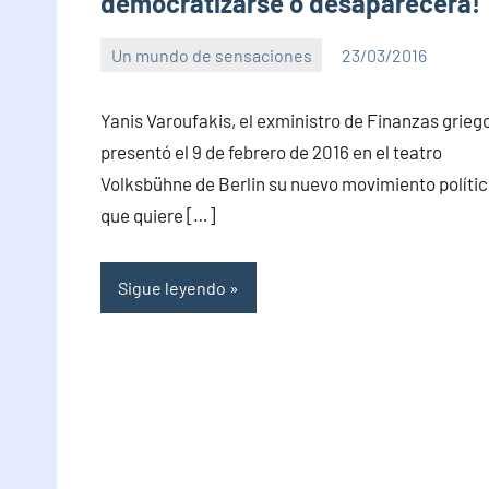
democratizarse o desaparecerá!
Un mundo de sensaciones
23/03/2016
PuroChamuyo
No
hay
Y​anis Varoufakis, el exministro de Finanzas griego 
comentarios
presentó el 9 de febrero de 2016 en el teatro
Volksbühne de Berlin su nuevo movimiento polític
que quiere […]
Sigue leyendo