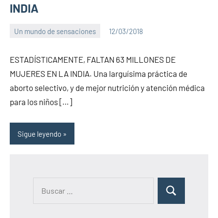
INDIA
Un mundo de sensaciones
12/03/2018
PuroChamuyo
No
hay
ESTADÍSTICAMENTE, FALTAN 63 MILLONES DE
comentarios
MUJERES EN LA INDIA. Una larguísima práctica de
aborto selectivo, y de mejor nutrición y atención médica
para los niños […]
Sigue leyendo
B
B
u
u
s