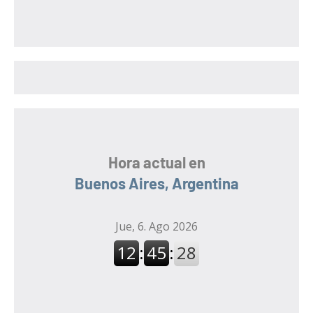
s
c
c
a
a
r
r
:
Hora actual en
Buenos Aires, Argentina