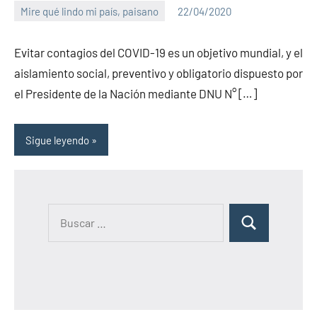
Mire qué lindo mi país, paisano
22/04/2020
PuroChamuyo
2
comentarios
Evitar contagios del COVID-19 es un objetivo mundial, y el
aislamiento social, preventivo y obligatorio dispuesto por
el Presidente de la Nación mediante DNU N° […]
Sigue leyendo
B
B
u
u
s
s
c
c
a
a
r