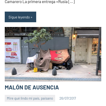
Camarero La primera entrega «Rusia […]
Sigue leyendo
MALÓN DE AUSENCIA
Mire qué lindo mi país, paisano
26/07/2017
PuroChamuyo
4