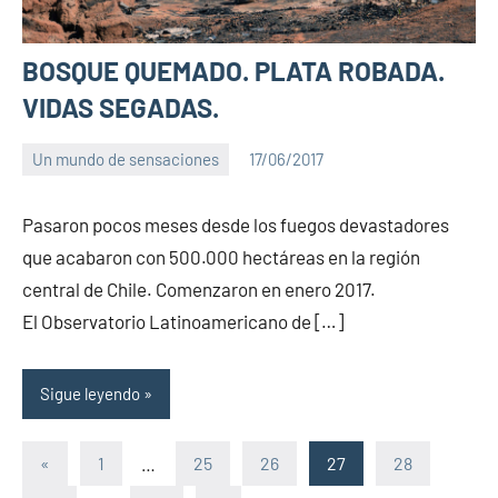
BOSQUE QUEMADO. PLATA ROBADA.
VIDAS SEGADAS.
Un mundo de sensaciones
17/06/2017
PuroChamuyo
No
hay
Pasaron pocos meses desde los fuegos devastadores
comentarios
que acabaron con 500.000 hectáreas en la región
central de Chile. Comenzaron en enero 2017.
El Observatorio Latinoamericano de […]
Sigue leyendo
Paginación
Entradas
«
1
…
25
26
27
28
anteriores