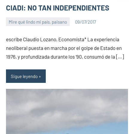
CIADI: NO TAN INDEPENDIENTES
Mire qué lindo mi país, paisano
09/07/2017
PuroChamuyo
No
hay
escribe Claudio Lozano, Economista* La experiencia
comentarios
neoliberal puesta en marcha por el golpe de Estado en
1976, y profundizada durante los ‘90, consumó de la […]
Sigue leyendo