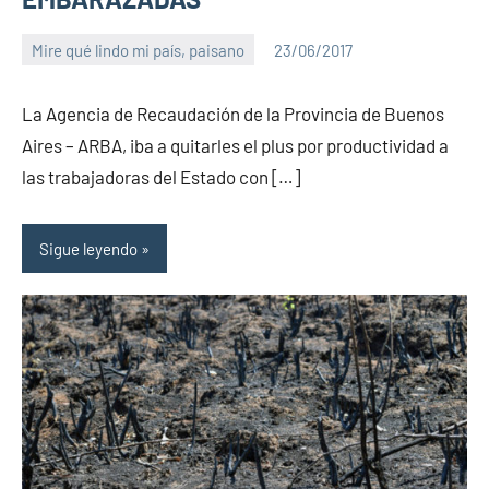
Mire qué lindo mi país, paisano
23/06/2017
PuroChamuyo
No
hay
La Agencia de Recaudación de la Provincia de Buenos
comentarios
Aires – ARBA, iba a quitarles el plus por productividad a
las trabajadoras del Estado con […]
Sigue leyendo