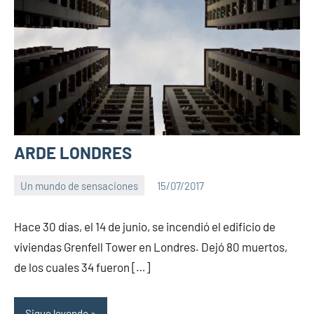
ARDE LONDRES
Un mundo de sensaciones
15/07/2017
PuroChamuyo
No
hay
Hace 30 días, el 14 de junio, se incendió el edificio de
comentarios
viviendas Grenfell Tower en Londres. Dejó 80 muertos,
de los cuales 34 fueron […]
Sigue leyendo