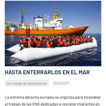
HASTA ENTERRARLOS EN EL MAR
Un mundo de sensaciones
01/07/2017
PuroChamuyo
1
comentario
La extrema derecha europea se organiza para torpedear
el trabajo de las ONG dedicadas a rescatar migrantes en