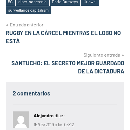
5G
ciber-soberanía
Dario Bursztyn
Huawei
Etiquetas
surveillance capitalism
Navegación
Entrada anterior
RUGBY EN LA CÁRCEL MIENTRAS EL LOBO NO
de
ESTÁ
entradas
Siguiente entrada
SANTUCHO: EL SECRETO MEJOR GUARDADO
DE LA DICTADURA
2 comentarios
Alejandro
dice:
15/05/2019 a las 08:12