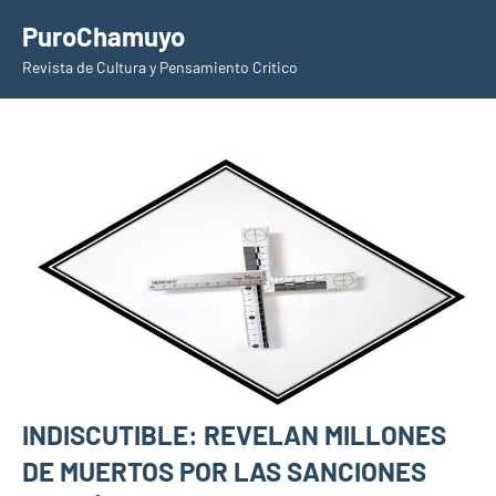
Saltar
PuroChamuyo
al
Revista de Cultura y Pensamiento Crítico
contenido
INDISCUTIBLE: REVELAN MILLONES
DE MUERTOS POR LAS SANCIONES