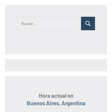
B
B
u
u
s
s
c
c
a
a
r
r
:
Hora actual en
Buenos Aires, Argentina