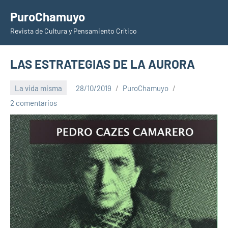
Saltar
PuroChamuyo
al
Revista de Cultura y Pensamiento Crítico
contenido
LAS ESTRATEGIAS DE LA AURORA
La vida misma
28/10/2019
PuroChamuyo
2 comentarios