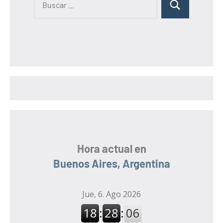
B
u
u
s
s
c
c
a
a
r
r
:
Hora actual en
Buenos Aires, Argentina