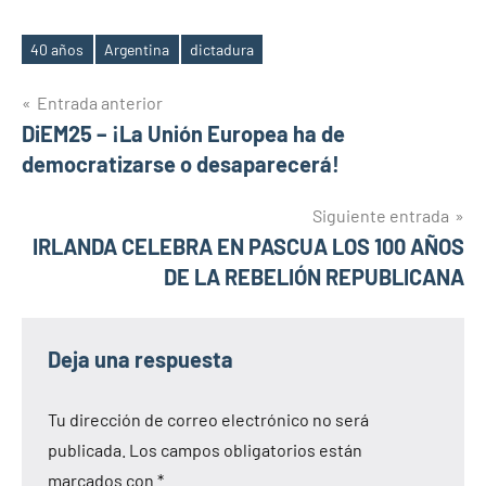
40 años
Argentina
dictadura
Etiquetas
Navegación
Entrada anterior
DiEM25 – ¡La Unión Europea ha de
de
democratizarse o desaparecerá!
entradas
Siguiente entrada
IRLANDA CELEBRA EN PASCUA LOS 100 AÑOS
DE LA REBELIÓN REPUBLICANA
Deja una respuesta
Tu dirección de correo electrónico no será
publicada.
Los campos obligatorios están
marcados con
*