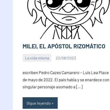
MILEI, EL APÓSTOL RIZOMÁTICO
La vida misma
20/08/2023
PuroChamuyo
11
comentarios
escriben Pedro Cazes Camarero – Luis Lea Place
de mayo de 2022. El país habla y se enardece con
singular personaje asomado a […]
Sigue leyendo