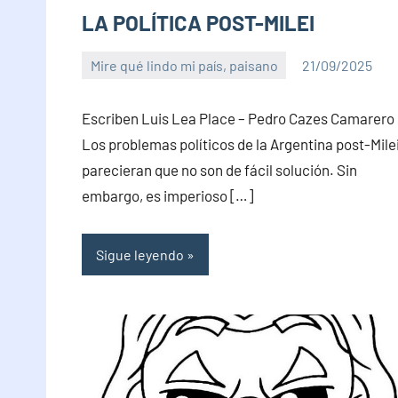
LA POLÍTICA POST-MILEI
Mire qué lindo mi país, paisano
21/09/2025
PuroChamuyo
No
hay
Escriben Luis Lea Place – Pedro Cazes Camarero
comentarios
Los problemas políticos de la Argentina post-Milei
parecieran que no son de fácil solución. Sin
embargo, es imperioso […]
Sigue leyendo