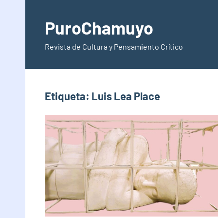
Saltar
al
PuroChamuyo
contenido
Revista de Cultura y Pensamiento Crítico
Etiqueta:
Luis Lea Place