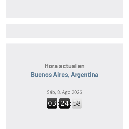
s
c
c
a
a
r
r
:
Hora actual en
Buenos Aires, Argentina