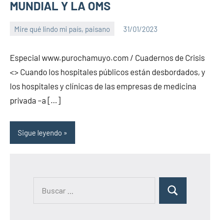
MUNDIAL Y LA OMS
Mire qué lindo mi país, paisano
31/01/2023
PuroChamuyo
8
comentarios
Especial www.purochamuyo.com / Cuadernos de Crisis
<> Cuando los hospitales públicos están desbordados, y
los hospitales y clínicas de las empresas de medicina
privada –a […]
Sigue leyendo
B
B
u
u
s