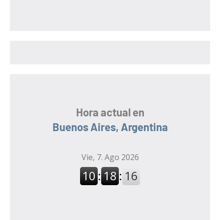
s
c
c
a
a
r
r
:
Hora actual en
Buenos Aires, Argentina