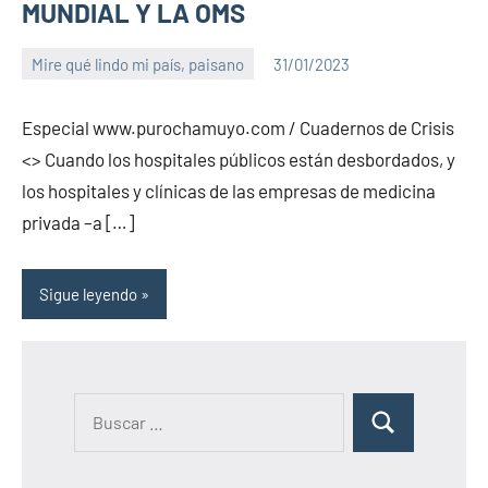
MUNDIAL Y LA OMS
Mire qué lindo mi país, paisano
31/01/2023
PuroChamuyo
8
comentarios
Especial www.purochamuyo.com / Cuadernos de Crisis
<> Cuando los hospitales públicos están desbordados, y
los hospitales y clínicas de las empresas de medicina
privada –a […]
Sigue leyendo
B
B
u
u
s