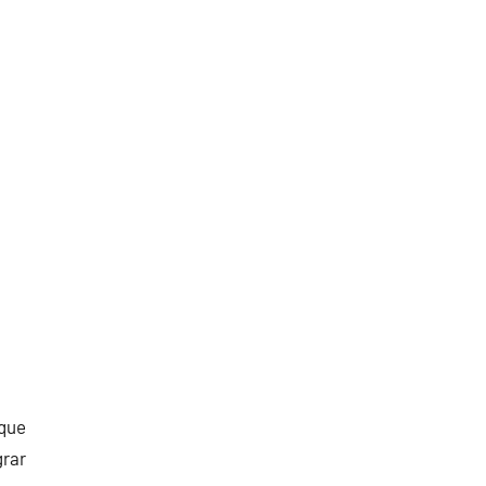
 que
grar