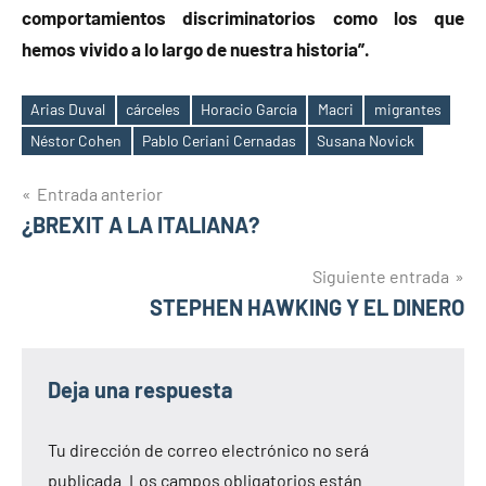
comportamientos discriminatorios como los que
hemos vivido a lo largo de nuestra historia”.
Arias Duval
cárceles
Horacio García
Macri
migrantes
Etiquetas
Néstor Cohen
Pablo Ceriani Cernadas
Susana Novick
Navegación
Entrada anterior
¿BREXIT A LA ITALIANA?
de
entradas
Siguiente entrada
STEPHEN HAWKING Y EL DINERO
Deja una respuesta
Tu dirección de correo electrónico no será
publicada.
Los campos obligatorios están