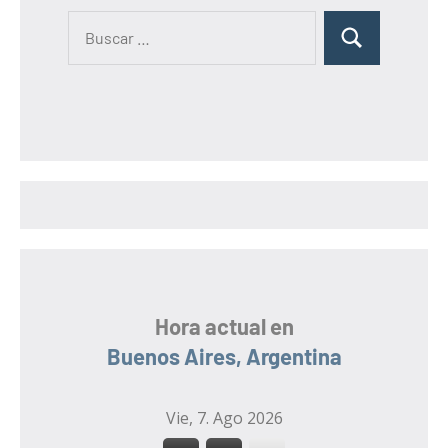
B
B
u
u
s
s
c
c
a
a
r
r
:
Hora actual en
Buenos Aires, Argentina