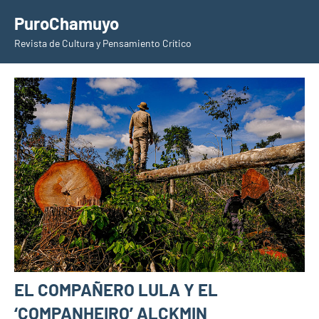
Saltar
PuroChamuyo
al
Revista de Cultura y Pensamiento Crítico
contenido
EL COMPAÑERO LULA Y EL
‘COMPANHEIRO’ ALCKMIN