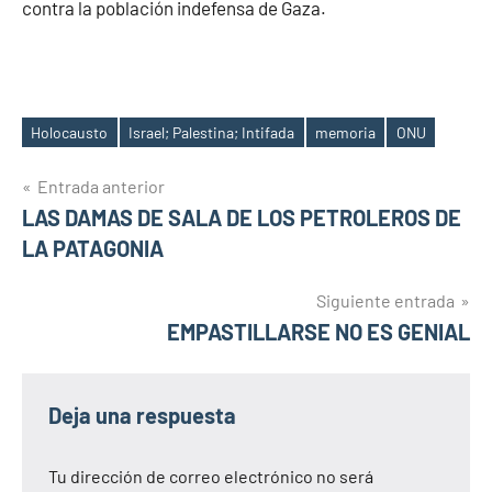
contra la población indefensa de Gaza.
Holocausto
Israel; Palestina; Intifada
memoria
ONU
Etiquetas
Navegación
Entrada anterior
LAS DAMAS DE SALA DE LOS PETROLEROS DE
de
LA PATAGONIA
entradas
Siguiente entrada
EMPASTILLARSE NO ES GENIAL
Deja una respuesta
Tu dirección de correo electrónico no será