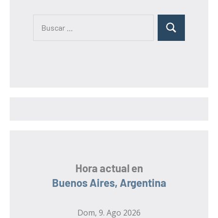
B
B
u
u
s
s
c
c
a
a
r
r
:
Hora actual en
Buenos Aires, Argentina